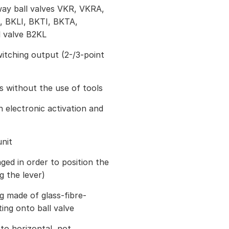
way ball valves VKR, VKRA,
 BKLI, BKTI, BKTA,
l valve B2KL
witching output (2-/3-point
s without the use of tools
electronic activation and
nit
ged in order to position the
g the lever)
g made of glass-fibre-
ting onto ball valve
t to horizontal, not