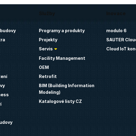
v
Služby
Inovace
 budovy
Programy a produkty
modulo 6
tra
Projekty
SAUTER Clou
Servis
Cloud IoT kon
Facility Management
OEM
zení
Retrofit
vy
BIM (Building Information
Modeling)
ness
Katalogové listy CZ
í
budovy