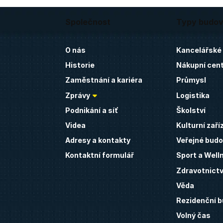
Společnost
Typy budo
O nás
Kancelářské
Historie
Nákupní cen
Zaměstnání a kariéra
Průmysl
Zprávy
Logistika
Podnikání a síť
Školství
Videa
Kulturní zaří
Adresy a kontakty
Veřejné budo
Kontaktní formulář
Sport a Well
Zdravotnictv
Věda
Rezidenční 
Volný čas