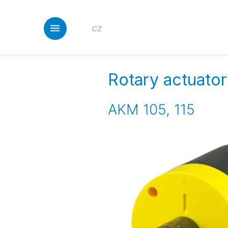
Skip
to
main
CZ
content
Rotary actuator 
AKM 105, 115