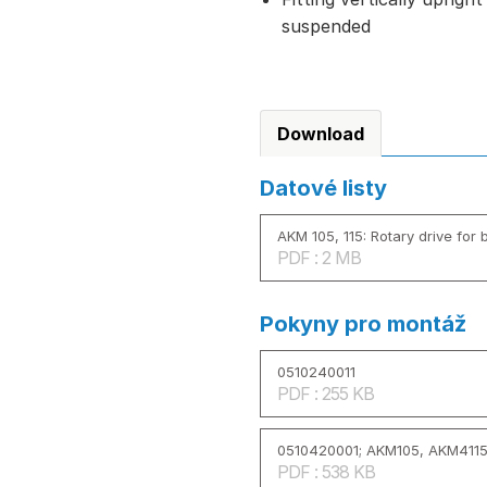
suspended
Download
Datové listy
AKM 105, 115: Rotary drive for b
PDF : 2 MB
Pokyny pro montáž
0510240011
PDF : 255 KB
0510420001; AKM105, AKM4115
PDF : 538 KB