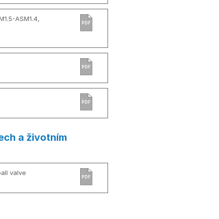
M1.5-ASM1.4,
PDF
PDF
PDF
ech a životním
all valve
PDF