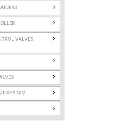
DUCERS
OLLER
NTROL VALVES,
VALVES
NT SYSTEM