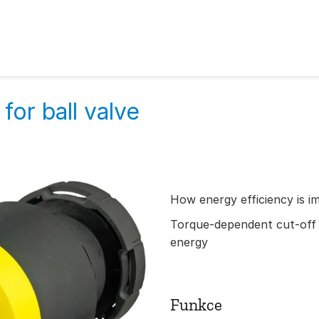
for ball valve
How energy efficiency is i
Torque-dependent cut-off fa
energy
Funkce