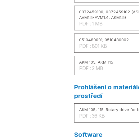
0372459100, 0372459102 (AS
AVM1.5-AVM1.4, AKM1.5)
PDF : 1 MB
0510480001; 0510480002
PDF : 801 KB
AKM 105; AKM 115
PDF : 2 MB
Prohlášení o materiál
prostředí
AKM 105, 115: Rotary drive for b
PDF : 36 KB
Software