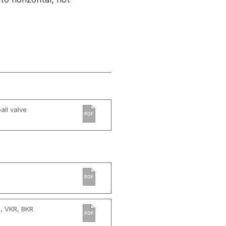
all valve
PDF
PDF
, VKR, BKR
PDF