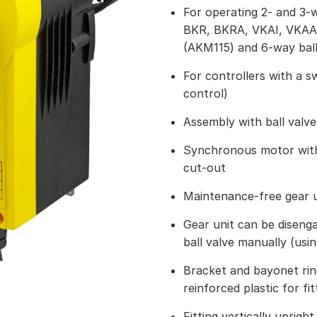
For operating 2- and 3-
BKR, BKRA, VKAI, VKAA,
(AKM115) and 6-way bal
For controllers with a s
control)
Assembly with ball valve
Synchronous motor with 
cut-out
Maintenance-free gear u
Gear unit can be disenga
ball valve manually (usin
Bracket and bayonet rin
reinforced plastic for fit
Fitting vertically uprigh