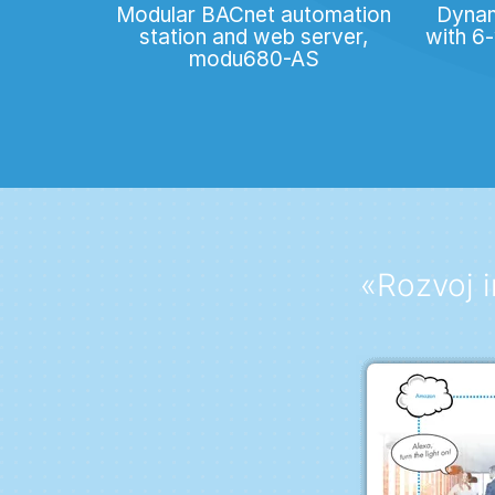
Modular BACnet automation
Dynam
station and web server,
with 6-
modu680-AS
«Rozvoj i