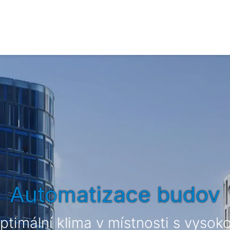
Automatizace budov
timální klima v místnosti s vysok