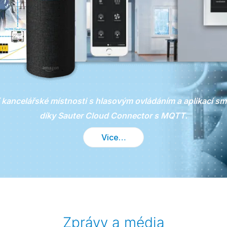
 kancelářské místnosti s hlasovým ovládáním a aplikací s
díky Sauter Cloud Connector s MQTT.
Vice…
Zprávy a média