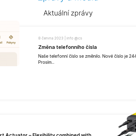
Aktuální zprávy
8 června 2023 |
info @cs
Změna telefonního čísla
Naše telefonní číslo se změnilo. Nové číslo je 24
Prosím...
 Actuator – Flexibility combined with