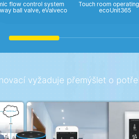
ic flow control system
Touch room operating 
way ball valve, eValveco
ecoUnit365
novací vyžaduje přemýšlet o potře