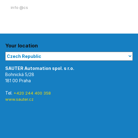
info @cs
Your location
Bohnická 5/28
181 00 Praha
Tel.
+420 244 400 358
www.sauter.cz