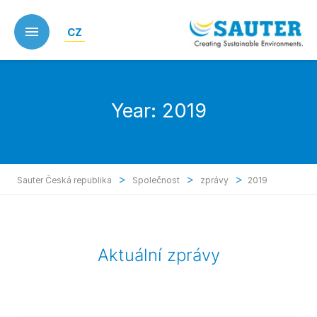
Skip
to
CZ
main
content
Year:
2019
>
>
>
Sauter Česká republika
Společnost
zprávy
2019
Aktuální zprávy